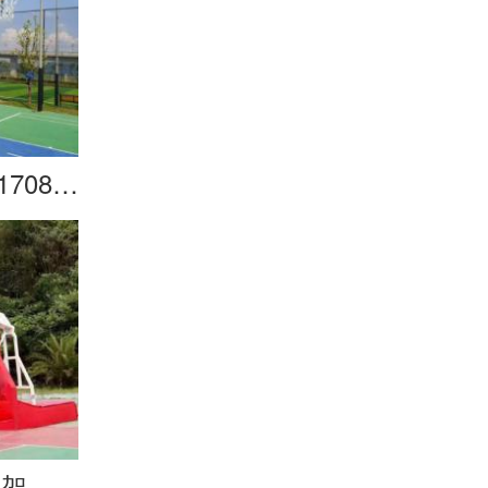
重庆江北国际机场20170806-篮球架
球架