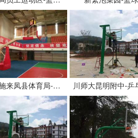
湖北恩施来凤县体育局-篮球架
川师大昆明附中-乒