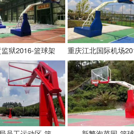
监狱2016-篮球架
中铁六局员工运动区-篮球架
新繁泡菜园-篮