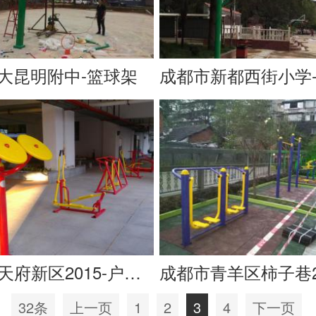
大昆明附中-篮球架
成都市天府新区2015-户外健身器材
32条
上一页
1
2
3
4
下一页