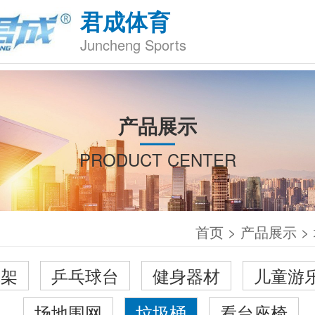
君成体育
Juncheng Sports
产品展示
PRODUCT CENTER
首页
>
产品展示
>
球架
乒乓球台
健身器材
儿童游
场地围网
垃圾桶
看台座椅