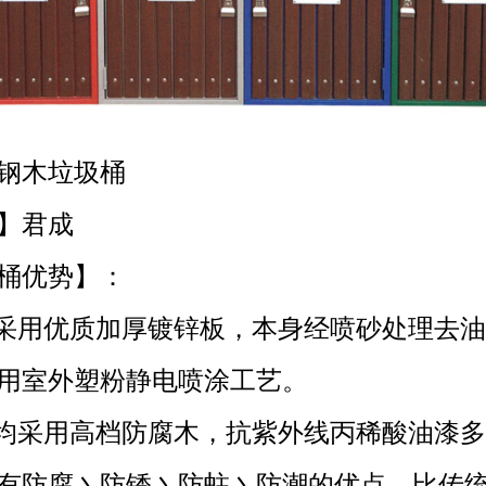
钢木垃圾桶
】君成
桶优势】：
身采用优质加厚镀锌板，本身经喷砂处理去
用室外塑粉静电喷涂工艺。
条均采用高档防腐木，抗紫外线丙稀酸油漆
有防腐丶防锈丶防蛀丶防潮的优点，比传