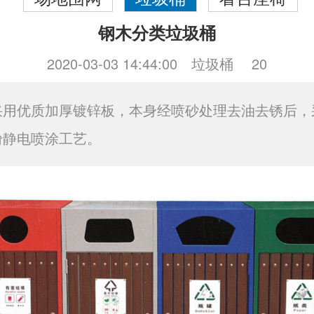
钢木分类垃圾桶
2020-03-03 14:44:00
垃圾桶
20
采用优质加厚镀锌板，本身经喷砂处理去油去锈后，
粉静电喷涂工艺。