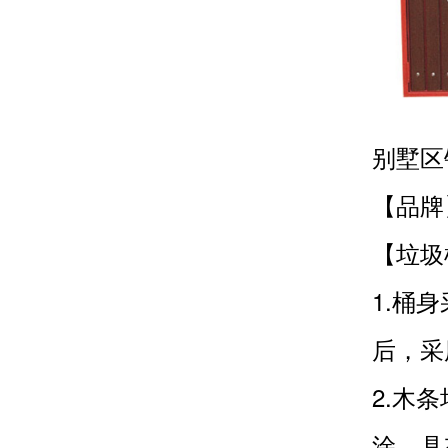
别墅区
【品牌
【垃圾
1.桶
后，采
2.木
涂，具