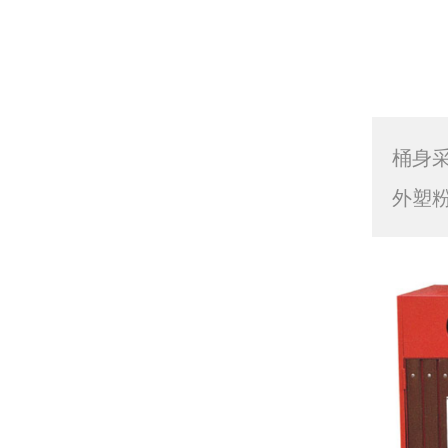
桶身
外塑