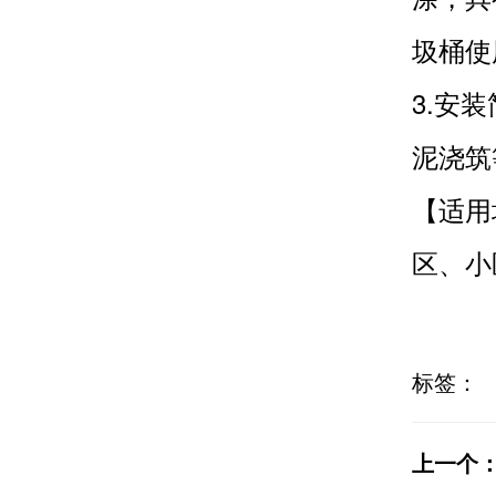
圾桶使
3.安
泥浇筑
【适用
区、小
标签：
上一个