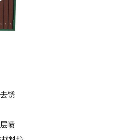
油去锈
多层喷
统材料垃