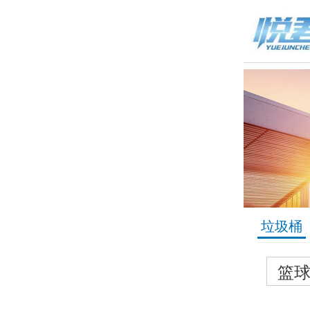
垃圾桶
篮